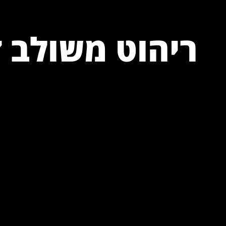
ריהוט משולב
ז