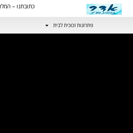
כתובתנו – המלאכה 19 אזור התעשייה נתניה (ליד איקא
פתרונות זכוכית לבית