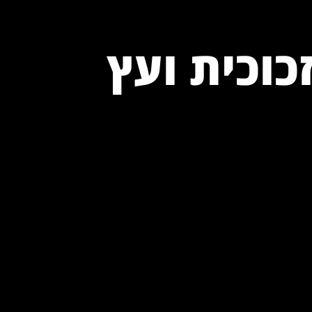
כ
ו
כ
י
ת
ו
ע
ץ